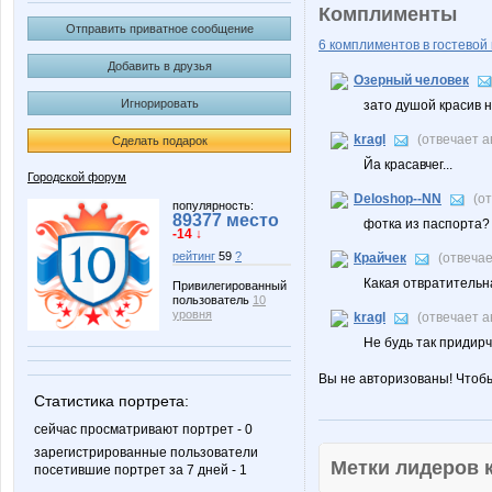
Комплименты
Отправить приватное сообщение
6 комплиментов в гостевой 
Добавить в друзья
Озерный человек
Игнорировать
зато душой красив н
kragl
(отвечает 
Сделать подарок
Йа красавчег...
Городской форум
Deloshop--NN
(о
популярность:
89377 место
фотка из паспорта?
-14 ↓
рейтинг
59
?
Крайчек
(отвеча
Какая отвратительная
Привилегированный
пользователь
10
уровня
kragl
(отвечает 
Не будь так придирчи
Вы не авторизованы! Чтоб
Статистика портрета:
сейчас просматривают портрет - 0
зарегистрированные пользователи
Метки лидеров
посетившие портрет за 7 дней - 1